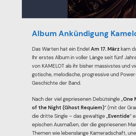
Album Ankündigung Kamelo
Das Warten hat ein Ende!
Am 17. März
kam da
Ihr erstes Album in voller Länge seit fünf Jahr
von KAMELOT als ihr bisher massivstes und vi
gotische, melodische, progressive und Power-M
Geschichte der Band.
Nach der viel gepriesenen Debütsingle „
One M
of the Night (Ghost Requiem)
“ (mit der Gr
die dritte Single – das gewaltige „
Eventide
“ 
epischen Ausmaßen, der die gepriesenen Mar
Themen wie lebenslange Kameradschaft, uners