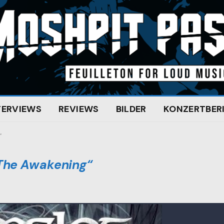
TERVIEWS
REVIEWS
BILDER
KONZERTBER
“
The Awakening“