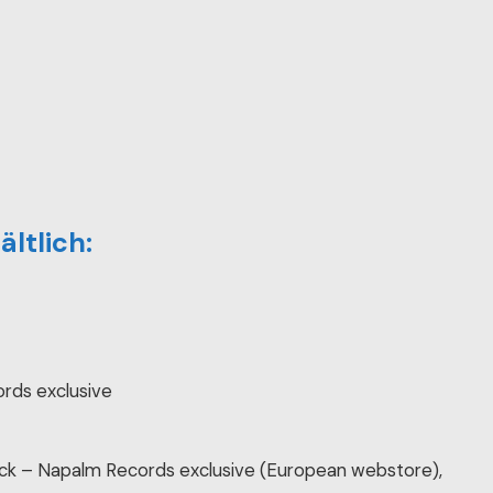
ltlich:
ords exclusive
lack – Napalm Records exclusive (European webstore),