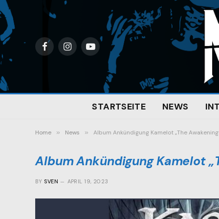
Facebook
Instagram
YouTube
STARTSEITE
NEWS
IN
Home
»
News
»
Album Ankündigung Kamelot „The Awakening
Album Ankündigung Kamelot „
BY
SVEN
APRIL 19, 2023