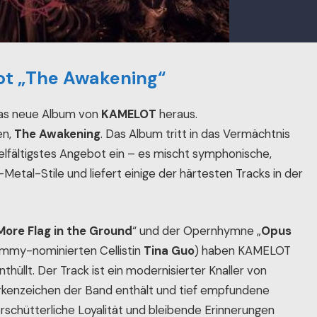
t „The Awakening“
s neue Album von
KAMELOT
heraus.
en,
The Awakening
. Das Album tritt in das Vermächtnis
elfältigstes Angebot ein – es mischt symphonische,
etal-Stile und liefert einige der härtesten Tracks in der
ore Flag in the Ground
“ und der Opernhymne „
Opus
ammy-nominierten Cellistin
Tina Guo
) haben KAMELOT
enthüllt. Der Track ist ein modernisierter Knaller von
kenzeichen der Band enthält und tief empfundene
chütterliche Loyalität und bleibende Erinnerungen