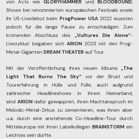
von Acts wie
GLORYHAMMER
und
BLOODBOUND
,
Shows bei renommierten europäischen Festivals sowie
ihr US-Livedebüt beim
ProgPower USA
2022 wussten
jedoch für die lange Pause zu entschädigen. Zum
krönenden Abschluss des
„Vultures Die Alone“
-
Livezyklus’ begaben sich
ARION
2023 mit den Prog-
Metal-Giganten
DREAM THEATER
auf Tour.
Mit der Veröffentlichung ihres neuen Albums
„The
Light That Burns The Sky“
vor der Brust und
Tourerfahrung in Hülle und Fülle, auch aufgrund
zahlreicher Headlineshows in ihrem Heimatland,
sind
ARION
dafür gewappnet, ihren Machtanspruch im
Melodic-Metal-Zirkus zu zementieren, was ihnen aber
u.a. durch eine anstehende Co-Headline-Tour durch
Mitteleuropa mit ihren Labelkollegen
BRAINSTORM
ein
Leichtes sein dürfte.