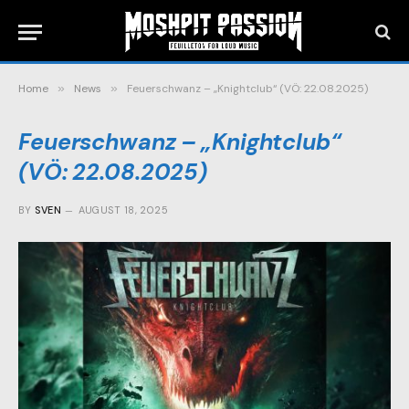
Home
»
News
»
Feuerschwanz – „Knightclub“ (VÖ: 22.08.2025)
Feuerschwanz – „Knightclub“
(VÖ: 22.08.2025)
BY
SVEN
AUGUST 18, 2025