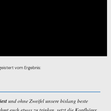
geistert vom Ergebnis:
iest
und ohne Zweifel unsere bislang beste
ehmt euch etwas zu trinken, setzt die Kopfhörer