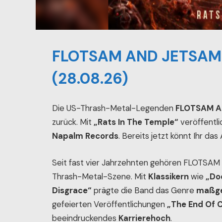
FLOTSAM AND JETSAM –
(28.08.26)
Die US-Thrash-Metal-Legenden
FLOTSAM A
zurück. Mit
„Rats In The Temple“
veröffentli
Napalm Records
. Bereits jetzt könnt Ihr da
Seit fast vier Jahrzehnten gehören FLOTSAM
Thrash-Metal-Szene. Mit
Klassikern
wie
„Do
Disgrace“
prägte die Band das Genre
maßge
gefeierten Veröffentlichungen
„The End Of 
beeindruckendes
Karrierehoch
.