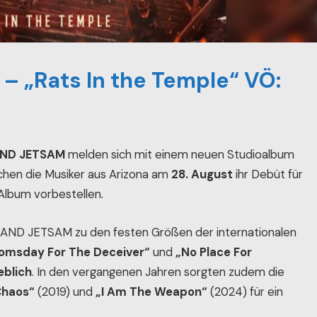
 „Rats In the Temple“ VÖ:
ND JETSAM
melden sich mit einem neuen Studioalbum
chen die Musiker aus Arizona am
28. August
ihr Debüt für
s Album vorbestellen.
 AND JETSAM zu den festen Größen der internationalen
omsday For The Deceiver“
und
„No Place For
blich
. In den vergangenen Jahren sorgten zudem die
Chaos“
(2019) und
„I Am The Weapon“
(2024) für ein