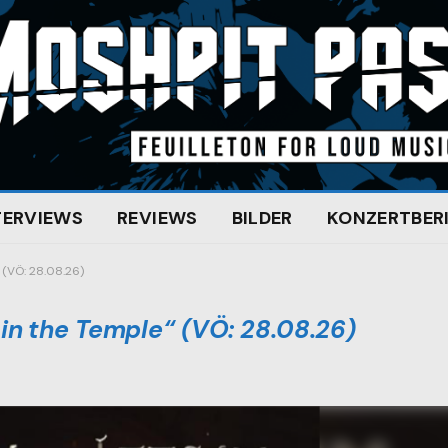
TERVIEWS
REVIEWS
BILDER
KONZERTBER
(VÖ: 28.08.26)
n the Temple“ (VÖ: 28.08.26)