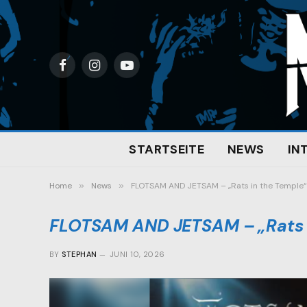
Facebook
Instagram
YouTube
STARTSEITE
NEWS
IN
Home
»
News
»
FLOTSAM AND JETSAM – „Rats in the Temple“ 
FLOTSAM AND JETSAM – „Rats i
BY
STEPHAN
JUNI 10, 2026