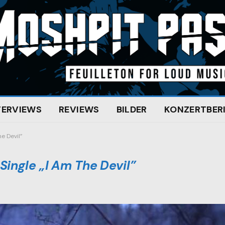
TERVIEWS
REVIEWS
BILDER
KONZERTBER
e Devil”
ingle „I Am The Devil”