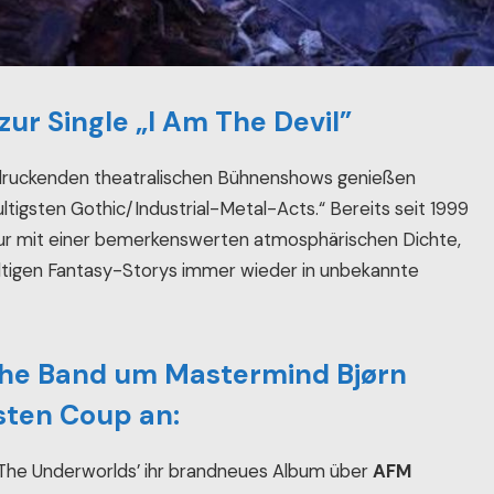
r Single „I Am The Devil”
indruckenden theatralischen Bühnenshows genießen
tigsten Gothic/Industrial-Metal-Acts.“ Bereits seit 1999
 nur mit einer bemerkenswerten atmosphärischen Dichte,
ltigen Fantasy-Storys immer wieder in unbekannte
che Band um Mastermind Bjørn
sten Coup an:
f The Underworlds’ ihr brandneues Album über
AFM