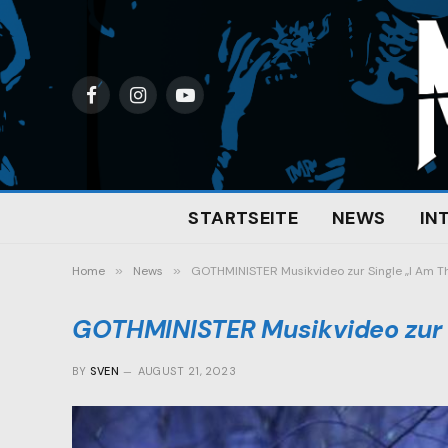
Facebook
Instagram
YouTube
STARTSEITE
NEWS
IN
Home
»
News
»
GOTHMINISTER Musikvideo zur Single „I Am Th
GOTHMINISTER Musikvideo zur S
BY
SVEN
AUGUST 21, 2023