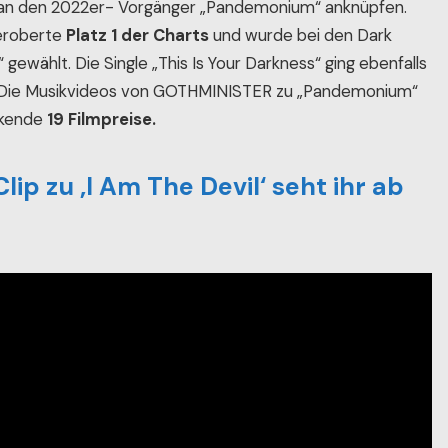
 an den 2022er- Vorgänger „Pandemonium“ anknüpfen.
 eroberte
Platz 1 der Charts
und wurde bei den Dark
“ gewählt. Die Single „This Is Your Darkness“ ging ebenfalls
ts. Die Musikvideos von GOTHMINISTER zu „Pandemonium“
ckende
19 Filmpreise.
 zu ‚I Am The Devil‘ seht ihr ab