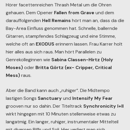
Hörer facettenreichen Thrash Metal um die Ohren
gehauen. Dem Opener
Fallen from Grave
und dem
darauffolgenden
Hell Remains
hört man an, dass da die
Bay-Area Einfluss genommen hat. Schnelle, ballernde
Gitarren, stampfendes Schlagzeug und eine Stimme,
welche oft an
EXODUS
erinnern lassen. Frau Karrer holt
hier alles aus sich raus. Man hört Parallelen zu
Genrekolleginnen wie
Sabina Classen-Hirtz (Holy
Moses)
oder
Britta Görtz (ex- Cripper, Critical
Mess)
raus.
Aber die Band kann auch „ruhiger“. Die Midtempo
lastigen Songs
Sanctuary
und
Intensify My Fear
grooven nur so dahin. Der Titeltrack
Synchronicity I+II
wirkt hingegen mit 10 Minuten stellenweise etwas zu
langatmig. Ein langer, ruhiger, instrumentaler Mittelteil
mit diversen Riffs und Soli. Hier verliert man sich