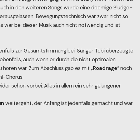
len Einstieg. Weiter ging es mit „
Finally Here
“, einem zur
d auch in den weiteren Songs wurde eine doomige Sludge-
erausgelassen. Bewegungstechnisch war zwar nicht so
s war bei dieser Musik auch nicht notwendig und ist
enfalls zur Gesamtstimmung bei. Sänger Tobi überzeugte
ebenfalls, auch wenn er durch die nicht optimalen
zu hören war. Zum Abschluss gab es mit „
Roadrage
“ noch
hl-Chorus.
der schon vorbei. Alles in allem ein sehr gelungener
un
weitergeht, der Anfang ist jedenfalls gemacht und war