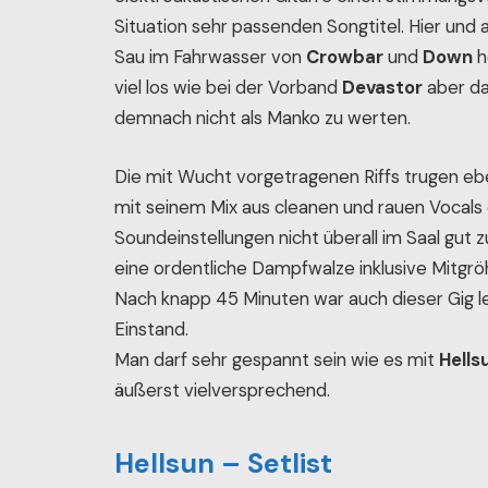
elektroakustischen Gitarre einen stimmungsvol
Situation sehr passenden Songtitel. Hier un
Sau im Fahrwasser von
Crowbar
und
Down
h
viel los wie bei der Vorband
Devastor
aber da
demnach nicht als Manko zu werten.
Die mit Wucht vorgetragenen Riffs trugen eb
mit seinem Mix aus cleanen und rauen Vocals 
Soundeinstellungen nicht überall im Saal gut 
eine ordentliche Dampfwalze inklusive Mitgrö
Nach knapp 45 Minuten war auch dieser Gig lei
Einstand.
Man darf sehr gespannt sein wie es mit
Hells
äußerst vielversprechend.