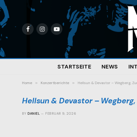
Facebook
Instagram
YouTube
STARTSEITE
NEWS
IN
Home
»
Konzertberichte
»
Hellsun & Devastor – Wegberg, Zur
Hellsun & Devastor – Wegberg, 
BY
DANIEL
FEBRUAR 9, 2026