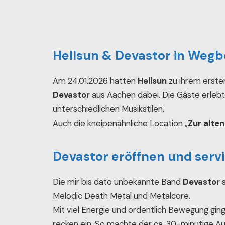
Hellsun & Devastor in Weg
Am 24.01.2026 hatten
Hellsun
zu ihrem erste
Devastor
aus Aachen dabei. Die Gäste erlebt
unterschiedlichen Musikstilen.
Auch die kneipenähnliche Location „
Zur alten
Devastor eröffnen und servi
Die mir bis dato unbekannte Band
Devastor
s
Melodic Death Metal und Metalcore.
Mit viel Energie und ordentlich Bewegung gi
recken ein. So machte der ca. 30-minütige Au