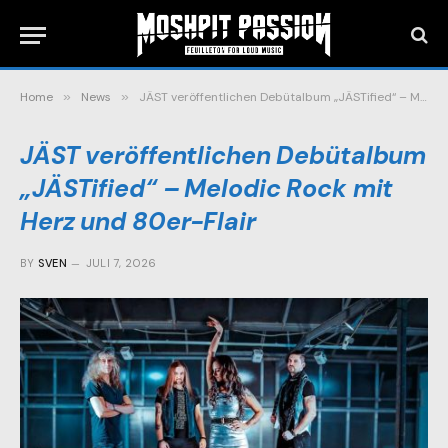
Home
»
News
»
JÄST veröffentlichen Debütalbum „JÄSTified“ – Melodic Rock mit Herz und 80er-Flair
JÄST veröffentlichen Debütalbum
„JÄSTified“ – Melodic Rock mit
Herz und 80er-Flair
BY
SVEN
JULI 7, 2026