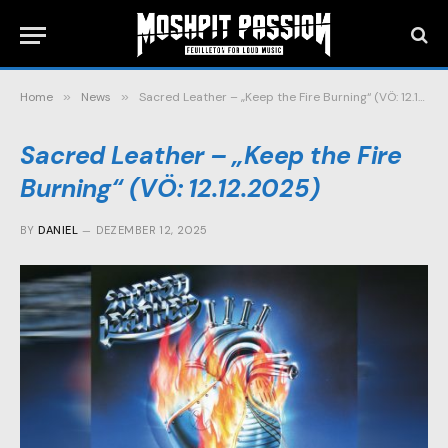
Home
»
News
»
Sacred Leather – „Keep the Fire Burning“ (VÖ: 12.12.2025)
Sacred Leather – „Keep the Fire
Burning“ (VÖ: 12.12.2025)
BY
DANIEL
DEZEMBER 12, 2025