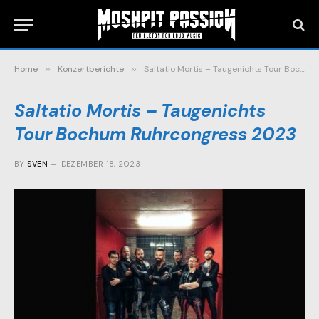
Home
»
Konzertberichte
»
Saltatio Mortis – Taugenichts Tour Bochum Ruhrcongress 2023
Saltatio Mortis – Taugenichts
Tour Bochum Ruhrcongress 2023
BY
SVEN
DEZEMBER 18, 2023