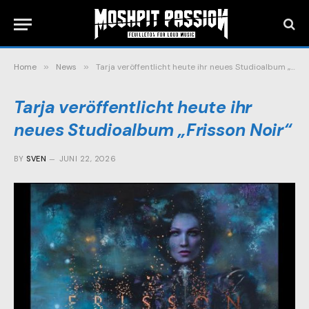
Home
»
News
»
Tarja veröffentlicht heute ihr neues Studioalbum „Frisson Noir“
Tarja veröffentlicht heute ihr
neues Studioalbum „Frisson Noir“
BY
SVEN
JUNI 22, 2026