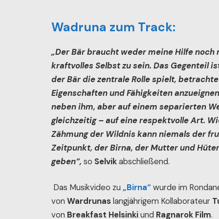
Wadruna zum Track:
„Der Bär braucht weder meine Hilfe noch 
kraftvolles Selbst zu sein. Das Gegenteil 
der Bär die zentrale Rolle spielt, betracht
Eigenschaften und Fähigkeiten anzueignen
neben ihm, aber auf einem separierten W
gleichzeitig – auf eine respektvolle Art.
Zähmung der Wildnis kann niemals der fru
Zeitpunkt, der Birna, der Mutter und Hüt
geben“,
so
Selvik
abschließend.
Das Musikvideo zu
„Birna“
wurde im Rondane
von
Wardrunas
langjährigem Kollaborateur
T
von
Breakfast Helsinki
und
Ragnarok Film
.