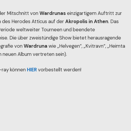
der Mitschnitt von
Wardrunas
einzigartigem Auftritt zur
 des Herodes Atticus auf der
Akropolis in Athen
. Das
 Periode weltweiter Tourneen und beendete
ise. Die über zweistündige Show bietet herausragende
ografie von
Wardruna
wie „Helvegen“, „Kvitravn“, „Heimta
m neuen Album vertreten sein).
u-ray können
HIER
vorbestellt werden!