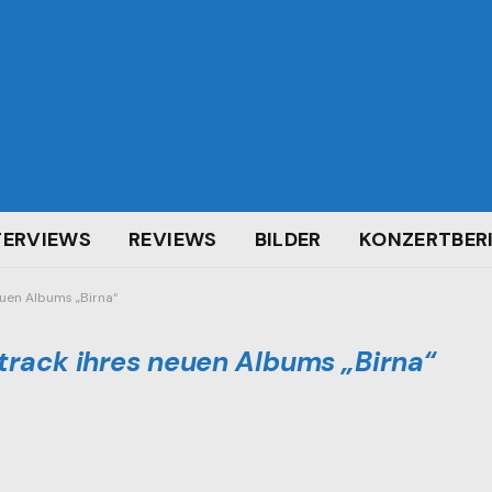
TERVIEWS
REVIEWS
BILDER
KONZERTBER
euen Albums „Birna“
track ihres neuen Albums „Birna“