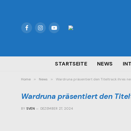
Facebook
Instagram
YouTube
STARTSEITE
NEWS
IN
Home
»
News
»
Wardruna präsentiert den Titeltrack ihres n
Wardruna präsentiert den Titel
BY
SVEN
DEZEMBER 27, 2024