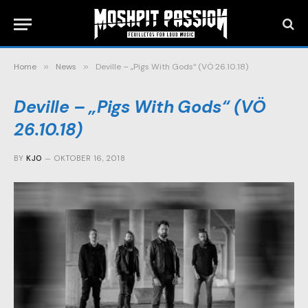
Home
»
News
»
Deville – „Pigs With Gods“ (VÖ 26.10.18)
Deville – „Pigs With Gods“ (VÖ
26.10.18)
BY
KJO
OKTOBER 16, 2018