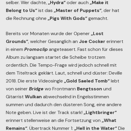
selber. Wer dachte,
„Hydra“
oder auch
„Make it
Belong to Us“
ist das
„Master of Puppets“
, der hat
die Rechnung ohne
„Pigs With Gods“
gemacht.
Bereits vor Monaten wurde der Opener
„Lost
Grounds“
, welcher Gesanglich an
Joe Cocker
erinnert
in einem
Promoclip
angeteasert. Fast schon für dieses
Album zu langsam startet die Scheibe trotzem
ordentlich. Die Tempo-Frage wird jedoch schnell mit
dem Titeltrack geklärt. Laut, schnell und düster: Deville
2018. Die erste Videosingle
„Gold Saeled Tomb“
lebt
von seiner
Bridge
wo Frontmann
Bengtsson
und
Gitarrist
Wulkan
abwechselnd in Engelsstimmen
summen und dadurch den düsteren Song, eine andere
Note geben. Live ist der Track stark!
„Lightbringer“
erinnert stellenweise an die Fortsetzung von
„What
Remains“
. Übertrack Nummer 1:
„Hell in the Water“
Die