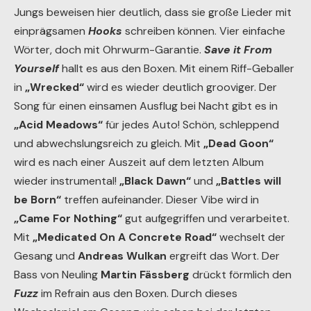
Jungs beweisen hier deutlich, dass sie große Lieder mit
einprägsamen
Hooks
schreiben können. Vier einfache
Wörter, doch mit Ohrwurm-Garantie.
Save it From
Yourself
hallt es aus den Boxen. Mit einem Riff-Geballer
in
„Wrecked“
wird es wieder deutlich grooviger. Der
Song für einen einsamen Ausflug bei Nacht gibt es in
„Acid Meadows“
für jedes Auto! Schön, schleppend
und abwechslungsreich zu gleich. Mit
„Dead Goon“
wird es nach einer Auszeit auf dem letzten Album
wieder instrumental!
„Black Dawn“
und
„Battles will
be Born“
treffen aufeinander. Dieser Vibe wird in
„Came For Nothing“
gut aufgegriffen und verarbeitet.
Mit
„Medicated On A Concrete Road“
wechselt der
Gesang und
Andreas Wulkan
ergreift das Wort. Der
Bass von Neuling
Martin Fässberg
drückt förmlich den
Fuzz
im Refrain aus den Boxen. Durch dieses