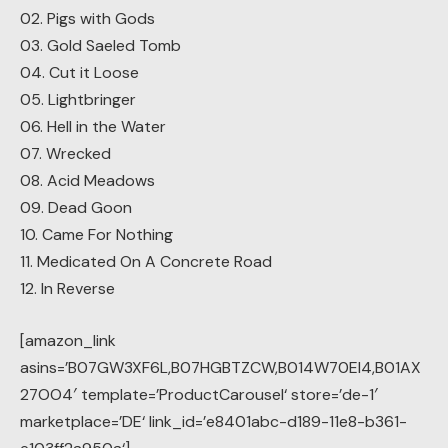
02. Pigs with Gods
03. Gold Saeled Tomb
04. Cut it Loose
05. Lightbringer
06. Hell in the Water
07. Wrecked
08. Acid Meadows
09. Dead Goon
10. Came For Nothing
11. Medicated On A Concrete Road
12. In Reverse
[amazon_link
asins=’B07GW3XF6L,B07HGBTZCW,B014W70EI4,B01AX
27OO4′ template=’ProductCarousel‘ store=’de-1′
marketplace=’DE‘ link_id=’e8401abc-d189-11e8-b361-