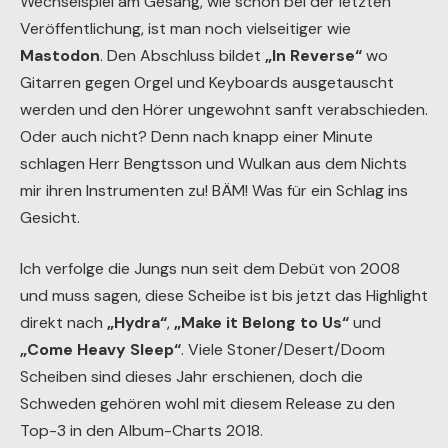
Wechselspiel am Gesang, wie schon bei der letzten
Veröffentlichung, ist man noch vielseitiger wie
Mastodon
. Den Abschluss bildet
„In Reverse“
wo
Gitarren gegen Orgel und Keyboards ausgetauscht
werden und den Hörer ungewohnt sanft verabschieden.
Oder auch nicht? Denn nach knapp einer Minute
schlagen Herr Bengtsson und Wulkan aus dem Nichts
mir ihren Instrumenten zu! BÄM! Was für ein Schlag ins
Gesicht.
Ich verfolge die Jungs nun seit dem Debüt von 2008
und muss sagen, diese Scheibe ist bis jetzt das Highlight
direkt nach
„Hydra“
,
„Make it Belong to Us“
und
„Come Heavy Sleep“
. Viele Stoner/Desert/Doom
Scheiben sind dieses Jahr erschienen, doch die
Schweden gehören wohl mit diesem Release zu den
Top-3 in den Album-Charts 2018.