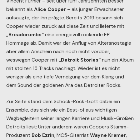
Vincent Furnier – seit über fünf Jahrzehnten besser
bekannt als
Alice Cooper
– als junger Erwachsener
aufsaugte, der ihn prägte. Bereits 2019 besann sich
Cooper wieder zurück auf diese Zeit und lieferte mit
„Breadcrumbs“
eine energievoll rockende EP-
Hommage ab. Damit war der Anflug von Altersnostagie
aber allem Anschein nach noch nicht vorüber,
weswegen Cooper mit
„Detroit Stories“
nun ein Album
mit stolzen 15 Tracks nachlegt. Wieder ist es nicht
weniger als eine tiefe Verneigung vor dem Klang und
dem Sound der goldenen Ära des Detroiter Rocks.
Zur Seite stand dem Schock-Rock-Gott dabei ein
Ensemble, das sich wie ein Best-of aus wichtigen
Wegbegleitern seiner langen Karriere und Musik-Größen
Detroits liest: Unter anderem waren Coopers Stamm-
Produzent
Bob Ezrin
, MC5-Gitarrist
Wayne Kramer
,