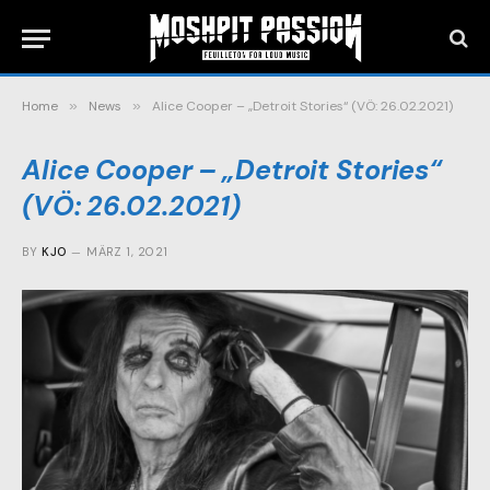
Home
»
News
»
Alice Cooper – „Detroit Stories“ (VÖ: 26.02.2021)
Alice Cooper – „Detroit Stories“
(VÖ: 26.02.2021)
BY
KJO
MÄRZ 1, 2021