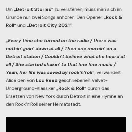
Um
„Detroit Stories“
zu verstehen, muss man sich im
Grunde nur zwei Songs anhören: Den Opener
„Rock &
Roll“
und
„Detroit City 2021“
.
„Every time she turned on the radio / there was
nothin‘ goin’ down at all / Then one mornin’ on a
Detroit station / Couldn’t believe what she heard at
all / She started shakin’ to that fine fine music /
Yeah, her life was saved by rock’n’roll”
, verwandelt
Alice den von
Lou Reed
geschriebenen Velvet-
Underground-Klassiker
„Rock & Roll“
durch das
Ersetzen von New York durch Detroit in eine Hymne an
den Rock’n’Roll seiner Heimatstadt.