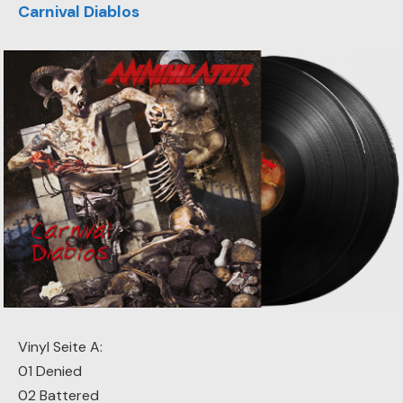
Carnival Diablos
Vinyl Seite A:
01 Denied
02 Battered