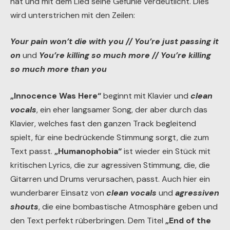
hat und mit dem Lied seine Gefühle verdeutlicht. Dies
wird unterstrichen mit den Zeilen:
Your pain won’t die with you // You’re just passing it
on
und
You’re killing so much more // You’re killing
so much more than you
„Innocence Was Here“
beginnt mit Klavier und
clean
vocals
, ein eher langsamer Song, der aber durch das
Klavier, welches fast den ganzen Track begleitend
spielt, für eine bedrückende Stimmung sorgt, die zum
Text passt.
„Humanophobia“
ist wieder ein Stück mit
kritischen Lyrics, die zur agressiven Stimmung, die, die
Gitarren und Drums verursachen, passt. Auch hier ein
wunderbarer Einsatz von
clean vocals
und
agressiven
shouts
, die eine bombastische Atmosphäre geben und
den Text perfekt rüberbringen. Dem Titel
„End of the