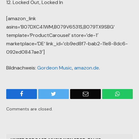
12. Locked Out, Locked In
[amazon_link
asins=’B07DXC41WM,B079V6531S,B079TX9SBG‘
template=’ProductCarousel‘ store=’de-1′
marketplace=’DE‘ link_id=’cb9ed8f7-bab2-11e8-8dc6-
092ed0847ae3′]
Bildnachweis:
Gordeon Music
,
amazon.de
.
Facebook
Twitter
Email
WhatsA
Comments are closed.