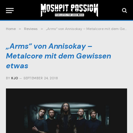
Home
»
Reviews
»
„Arms“ von Annisokay – Metalcore mit dem Gewissen etwas
„Arms“ von Annisokay –
Metalcore mit dem Gewissen
etwas
BY
KJO
SEPTEMBER 24, 2018