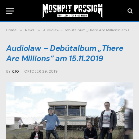
Home
»
News
»
Audiolaw – Debütalbum „There Are Millions“ am 15.11.2019
Audiolaw – Debütalbum „There
Are Millions“ am 15.11.2019
BY
KJO
OKTOBER 29, 2019