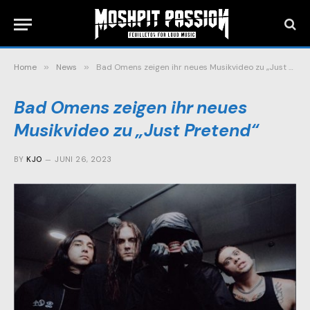
Home
»
News
»
Bad Omens zeigen ihr neues Musikvideo zu „Just Pretend“
Bad Omens zeigen ihr neues
Musikvideo zu „Just Pretend“
BY
KJO
JUNI 26, 2023