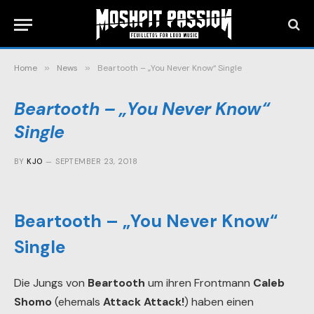
Home
»
News
»
Beartooth – „You Never Know“ Single
Beartooth – „You Never Know“
Single
BY
KJO
SEPTEMBER 23, 2018
Beartooth – „You Never Know“
Single
Die Jungs von
Beartooth
um ihren Frontmann
Caleb
Shomo
(ehemals
Attack Attack!
) haben einen