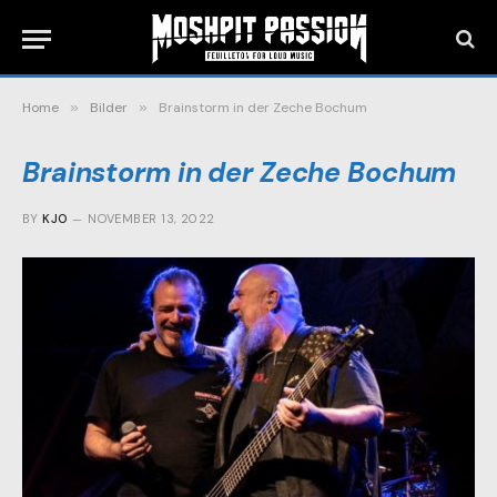
Home
»
Bilder
»
Brainstorm in der Zeche Bochum
Brainstorm in der Zeche Bochum
BY
KJO
NOVEMBER 13, 2022