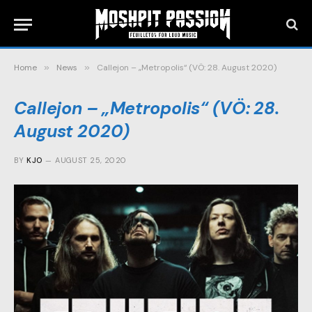
Home
»
News
»
Callejon – „Metropolis“ (VÖ: 28. August 2020)
Callejon – „Metropolis“ (VÖ: 28.
August 2020)
BY
KJO
AUGUST 25, 2020