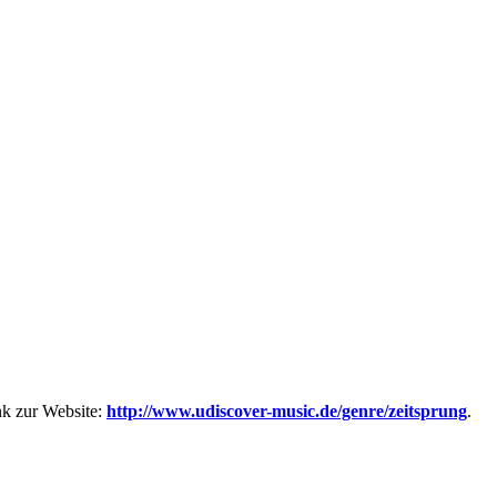
ink zur Website:
http://www.udiscover-music.de/genre/zeitsprung
.