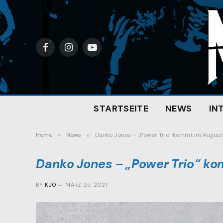
Facebook
Instagram
YouTube
STARTSEITE
NEWS
IN
Home
»
News
»
Danko Jones – „Power Trio“ kommt im August
Danko Jones – „Power Trio“ k
BY
KJO
MÄRZ 25, 2021