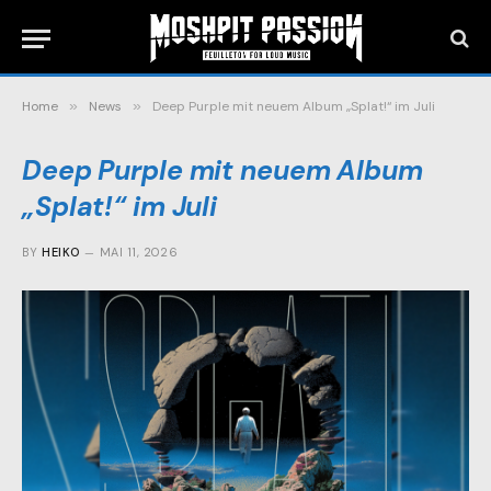
Home
»
News
»
Deep Purple mit neuem Album „Splat!“ im Juli
Deep Purple mit neuem Album
„Splat!“ im Juli
BY
HEIKO
MAI 11, 2026