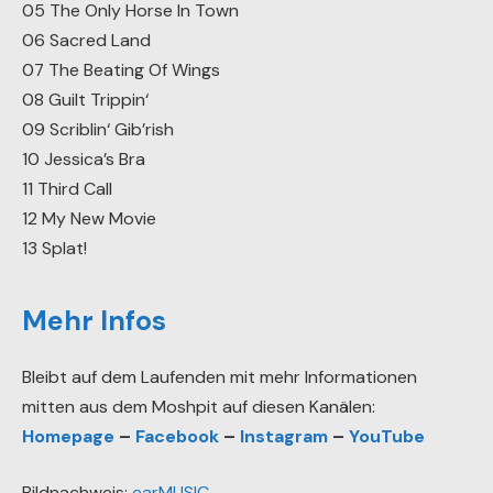
05 The Only Horse In Town
06 Sacred Land
07 The Beating Of Wings
08 Guilt Trippin‘
09 Scriblin‘ Gib’rish
10 Jessica’s Bra
11 Third Call
12 My New Movie
13 Splat!
Mehr Infos
Bleibt auf dem Laufenden mit mehr Informationen
mitten aus dem Moshpit auf diesen Kanälen:
Homepage
–
Facebook
–
Instagram
–
YouTube
Bildnachweis:
earMUSIC
.