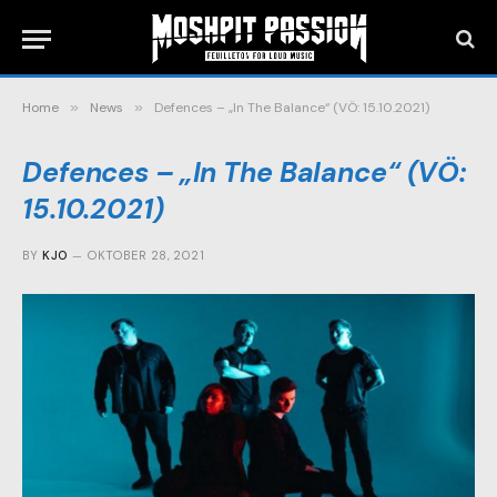
Home
»
News
»
Defences – „In The Balance“ (VÖ: 15.10.2021)
Defences – „In The Balance“ (VÖ:
15.10.2021)
BY
KJO
OKTOBER 28, 2021