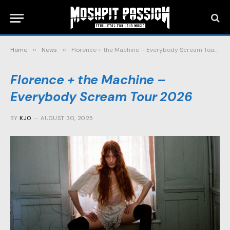
Home
»
News
»
Florence + the Machine – Everybody Scream Tour 2026
Florence + the Machine –
Everybody Scream Tour 2026
BY
KJO
AUGUST 30, 2025