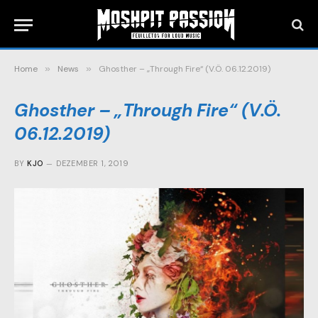
Home
»
News
»
Ghosther – „Through Fire“ (V.Ö. 06.12.2019)
Ghosther – „Through Fire“ (V.Ö.
06.12.2019)
BY
KJO
DEZEMBER 1, 2019