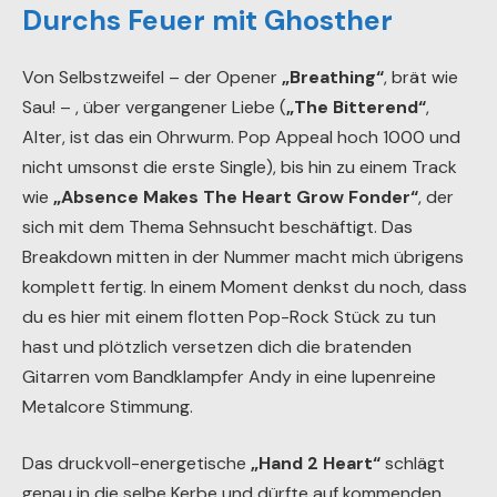
Durchs Feuer mit Ghosther
Von Selbstzweifel – der Opener
„Breathing“
, brät wie
Sau! – , über vergangener Liebe (
„The Bitterend“
,
Alter, ist das ein Ohrwurm. Pop Appeal hoch 1000 und
nicht umsonst die erste Single), bis hin zu einem Track
wie
„Absence Makes The Heart Grow Fonder“
, der
sich mit dem Thema Sehnsucht beschäftigt. Das
Breakdown mitten in der Nummer macht mich übrigens
komplett fertig. In einem Moment denkst du noch, dass
du es hier mit einem flotten Pop-Rock Stück zu tun
hast und plötzlich versetzen dich die bratenden
Gitarren vom Bandklampfer Andy in eine lupenreine
Metalcore Stimmung.
Das druckvoll-energetische
„Hand 2 Heart“
schlägt
genau in die selbe Kerbe und dürfte auf kommenden