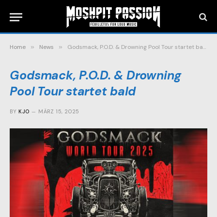
Home
»
News
»
Godsmack, P.O.D. & Drowning Pool Tour startet bald
Godsmack, P.O.D. & Drowning
Pool Tour startet bald
BY
KJO
MÄRZ 15, 2025