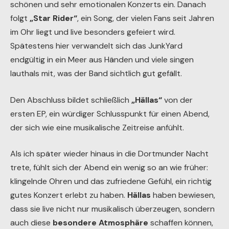
lautstarken Rufen kehren die Schweden zurück.
„The
Astral Seer“
leitet die Schlussminuten des einfach nur
schönen und sehr emotionalen Konzerts ein. Danach
folgt
„Star Rider“
, ein Song, der vielen Fans seit Jahren
im Ohr liegt und live besonders gefeiert wird.
Spätestens hier verwandelt sich das JunkYard
endgültig in ein Meer aus Händen und viele singen
lauthals mit, was der Band sichtlich gut gefällt.
Den Abschluss bildet schließlich
„Hällas“
von der
ersten EP, ein würdiger Schlusspunkt für einen Abend,
der sich wie eine musikalische Zeitreise anfühlt.
Als ich später wieder hinaus in die Dortmunder Nacht
trete, fühlt sich der Abend ein wenig so an wie früher:
klingelnde Ohren und das zufriedene Gefühl, ein richtig
gutes Konzert erlebt zu haben.
Hällas
haben bewiesen,