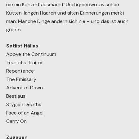
dass sie live nicht nur musikalisch überzeugen, sondern
auch diese
besondere Atmosphäre
schaffen können,
die ein Konzert ausmacht. Und irgendwo zwischen
Kutten, langen Haaren und alten Erinnerungen merkt
man: Manche Dinge ändern sich nie – und das ist auch
gut so.
Setlist Hällas
Above the Continuum
Tear of a Traitor
Repentance
The Emissary
Advent of Dawn
Bestiaus
Stygian Depths
Face of an Angel
Carry On