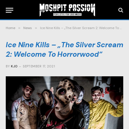
Home
»
News
»
Ice Nine Kills – „The Silver Scream 2: Welcome To Horrorwood“
Ice Nine Kills – „The Silver Scream
2: Welcome To Horrorwood“
BY
KJO
SEPTEMBER 17, 2021