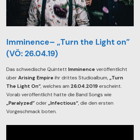
Imminence– „Turn the Light on”
(VÖ: 26.04.19)
Das schwedische Quintett
Imminence
veröffentlicht
über
Arising Empire
ihr drittes Studioalbum,
„Turn
The Light On“
, welches am
26.04.2019
erscheint.
Vorab veröffentlicht hatte die Band Songs wie
„Paralyzed”
oder
„Infectious“
, die den ersten
Vorgeschmack boten.