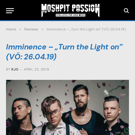
Home
»
Reviews
»
Imminence – „Turn the Light on” (VÖ: 26.04.19)
Imminence – „Turn the Light on”
(VÖ: 26.04.19)
BY
KJO
APRIL 23, 2019