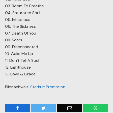
03. Room To Breathe
04. Saturated Soul
05. Infectious
06. The Sickness
07. Death Of You
08. Scars
09. Disconnected
10. Wake Me Up
11. Don’t Tell A Soul
12. Lighthouse
13. Love & Grace
Bildnachweis:
Starkult Promotion
.
Facebook
Twitter
Email
WhatsA