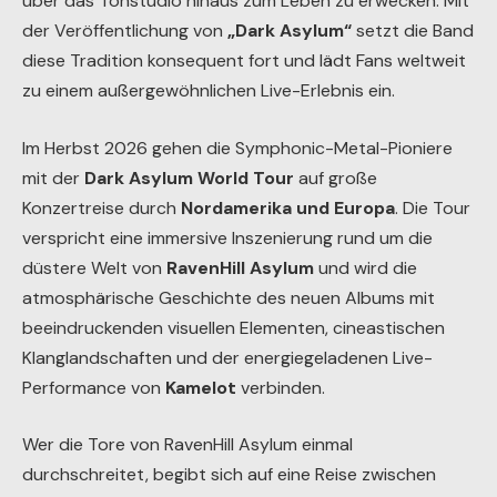
über das Tonstudio hinaus zum Leben zu erwecken. Mit
der Veröffentlichung von
„Dark Asylum“
setzt die Band
diese Tradition konsequent fort und lädt Fans weltweit
zu einem außergewöhnlichen Live-Erlebnis ein.
Im Herbst 2026 gehen die Symphonic-Metal-Pioniere
mit der
Dark Asylum World Tour
auf große
Konzertreise durch
Nordamerika und Europa
. Die Tour
verspricht eine immersive Inszenierung rund um die
düstere Welt von
RavenHill Asylum
und wird die
atmosphärische Geschichte des neuen Albums mit
beeindruckenden visuellen Elementen, cineastischen
Klanglandschaften und der energiegeladenen Live-
Performance von
Kamelot
verbinden.
Wer die Tore von RavenHill Asylum einmal
durchschreitet, begibt sich auf eine Reise zwischen