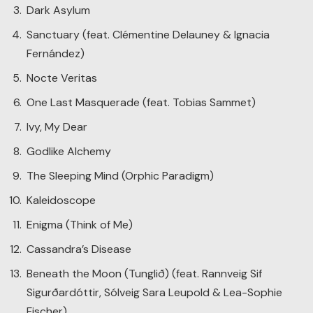
Dark Asylum
Sanctuary (feat. Clémentine Delauney & Ignacia
Fernández)
Nocte Veritas
One Last Masquerade (feat. Tobias Sammet)
Ivy, My Dear
Godlike Alchemy
The Sleeping Mind (Orphic Paradigm)
Kaleidoscope
Enigma (Think of Me)
Cassandra’s Disease
Beneath the Moon (Tunglið) (feat. Rannveig Sif
Sigurðardóttir, Sólveig Sara Leupold & Lea-Sophie
Fischer)