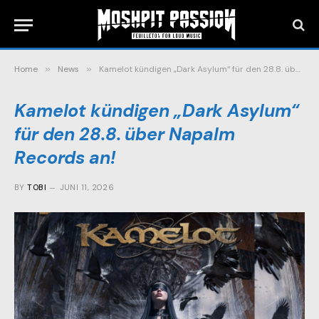
Home
»
News
»
Kamelot kündigen „Dark Asylum“ für den 28.8. über Napalm Records an!
Kamelot kündigen „Dark Asylum“
für den 28.8. über Napalm
Records an!
BY
TOBI
JUNI 11, 2026