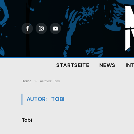
Facebook
Instagram
YouTube
STARTSEITE
NEWS
IN
Home
»
Author: Tobi
AUTOR:
TOBI
Tobi