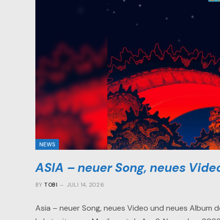
NEWS
ASIA – neuer Song, neues Vide
BY
TOBI
JULI 14, 2026
Asia – neuer Song, neues Video und neues Album d