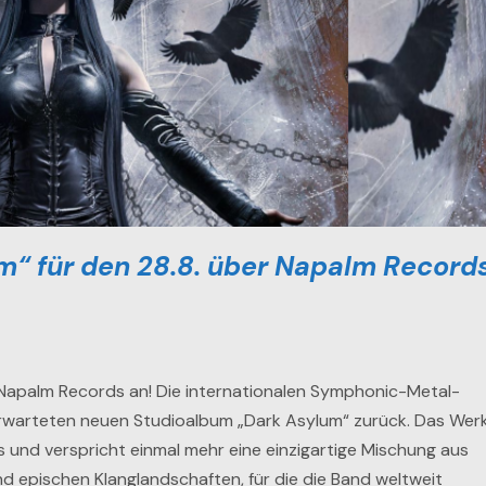
“ für den 28.8. über Napalm Record
 Napalm Records an! Die internationalen Symphonic-Metal-
rwarteten neuen Studioalbum „Dark Asylum“ zurück. Das Wer
und verspricht einmal mehr eine einzigartige Mischung aus
nd epischen Klanglandschaften, für die die Band weltweit