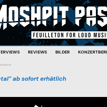
TERVIEWS
REVIEWS
BILDER
KONZERTBER
rhätlich
l“ ab sofort erhätlich