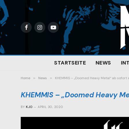
Facebook
Instagram
YouTube
STARTSEITE
NEWS
IN
Home
»
News
»
KHEMMIS – „Doomed Heavy Metal“ ab sofort e
KHEMMIS – „Doomed Heavy Meta
BY
KJO
APRIL 30, 2020