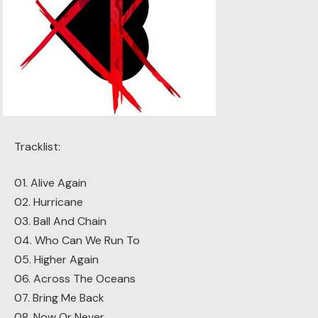
Tracklist:
01. Alive Again
02. Hurricane
03. Ball And Chain
04. Who Can We Run To
05. Higher Again
06. Across The Oceans
07. Bring Me Back
08. Now Or Never