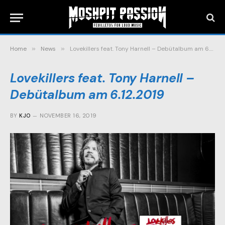
Home
»
News
»
Lovekillers feat. Tony Harnell – Debütalbum am 6.12.2019
Lovekillers feat. Tony Harnell –
Debütalbum am 6.12.2019
BY
KJO
NOVEMBER 16, 2019