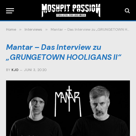
Home
»
Interviews
»
Mantar – Das Interview zu „GRUNGETOWN HOOLIGANS II“
Mantar – Das Interview zu
„GRUNGETOWN HOOLIGANS II“
BY
KJO
JUNI 3, 2020