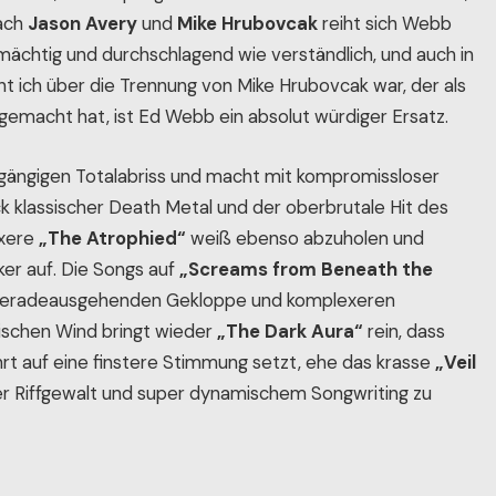
Nach
Jason Avery
und
Mike Hrubovcak
reiht sich Webb
o mächtig und durchschlagend wie verständlich, und auch in
t ich über die Trennung von Mike Hrubovcak war, der als
emacht hat, ist Ed Webb ein absolut würdiger Ersatz.
ngängigen Totalabriss und macht mit kompromissloser
k klassischer Death Metal und der oberbrutale Hit des
exere
„The Atrophied“
weiß ebenso abzuholen und
ker auf. Die Songs auf
„Screams from Beneath the
 geradeausgehenden Gekloppe und komplexeren
rischen Wind bringt wieder
„The Dark Aura“
rein, dass
t auf eine finstere Stimmung setzt, ehe das krasse
„Veil
er Riffgewalt und super dynamischem Songwriting zu