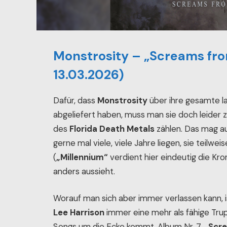
Monstrosity – „Screams fro
13.03.2026)
Dafür, dass
Monstrosity
über ihre gesamte l
abgeliefert haben, muss man sie doch leider
des
Florida Death Metals
zählen. Das mag au
gerne mal viele, viele Jahre liegen, sie teilwei
(
„Millennium“
verdient hier eindeutig die Kr
anders aussieht.
Worauf man sich aber immer verlassen kann, 
Lee Harrison
immer eine mehr als fähige Tru
Songs um die Ecke kommt. Album Nr. 7,
„Scre