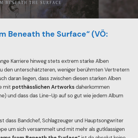
m Beneath the Surface“ (VÖ:
ange Karriere hinweg stets extrem starke Alben
 zu den unterschätzteren, weniger berühmten Vertretern
ch daran liegen, dass zwischen diesen starken Alben
se mit
potthässlichen Artworks
daherkommen
one) und dass das Line-Up auf so gut wie jedem Album
ist dass Bandchef, Schlagzeuger und Hauptsongwriter
ppe um sich versammelt und mit mehr als gutklassigen
ams from Beneath the Surface“
ist da absolut keine