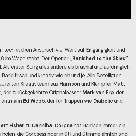
 technischen Anspruch viel Wert auf Eingängigkeit und
 0,0 im Wege steht. Der Opener
„Banished to the Skies“
. Als erster Song alles andere als brachial und aufdringlich,
Band frisch und kreativ wie eh und je. Alle Beteiligten
ablierten Kreativteam aus
Harrison
und Klampfer
Matt
r
, der zurückgekehrte Originalbasser
Mark van Erp
, der
d Frontmann
Ed Webb
, der für Truppen wie
Diabolic
und
er“ Fisher
zu
Cannibal Corpse
hat Harrison immer ein
olen, die Corpsegrinder in Stil und Stimme ähnlich sind,