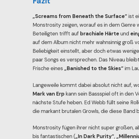
Fazit
„Screams from Beneath the Surface“
ist 
Monstrosity zeigen, worauf es in dem Genre w
Beteiligten trifft auf
brachiale Härte
und
ein
auf dem Album nicht mehr wahnsinnig groß vo
Beliebigkeit einstellt, aber doch etwas wenige
paar Songs es versprechen. Das Niveau blei
Frische eines
„Banished to the Skies“
im Lau
Langeweile kommt dabei absolut nicht auf, wo
Mark van Erp
kann sein Bassspiel oft in den 
nächste Stufe heben. Ed Webb füllt seine Rol
die markant brutalen Growls, die diese Band 
Monstrosity fügen ihrer nicht super großen,
bis fantastischen (
„In Dark Purity“
,
„Millenn