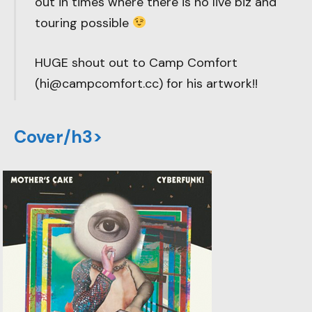
out in times where there is no live biz and
touring possible
HUGE shout out to Camp Comfort
(hi@campcomfort.cc) for his artwork!!
Cover/h3>