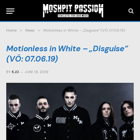
Home
»
News
»
Motionless in White – „Disguise” (VÖ: 07.06.19)
Motionless in White – „Disguise”
(VÖ: 07.06.19)
BY
KJO
JUNI 18, 2019