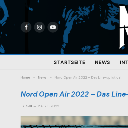
Facebook
Instagram
YouTube
STARTSEITE
NEWS
IN
Home
»
News
»
Nord Open Air 2022 – Das Line-up ist da!
Nord Open Air 2022 – Das Line-
BY
KJO
MAI 23, 2022