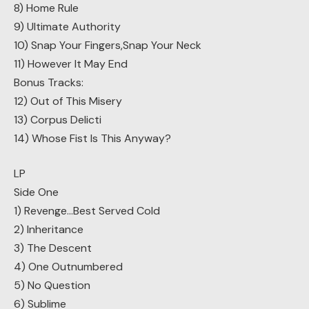
8) Home Rule
9) Ultimate Authority
10) Snap Your Fingers,Snap Your Neck
11) However It May End
Bonus Tracks:
12) Out of This Misery
13) Corpus Delicti
14) Whose Fist Is This Anyway?
LP
Side One
1) Revenge…Best Served Cold
2) Inheritance
3) The Descent
4) One Outnumbered
5) No Question
6) Sublime