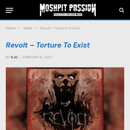
Home
»
News
»
Revolt – Torture To Exist
Revolt – Torture To Exist
BY
KJO
FEBRUAR 16, 2021