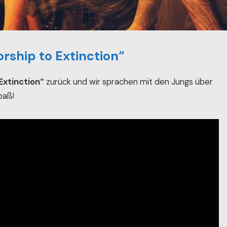
orship to Extinction“
Extinction“
zurück und wir sprachen mit den Jungs über
paß!