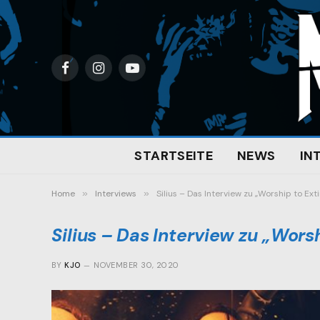
Facebook
Instagram
YouTube
STARTSEITE
NEWS
IN
Home
»
Interviews
»
Silius – Das Interview zu „Worship to Ext
Silius – Das Interview zu „Wors
BY
KJO
NOVEMBER 30, 2020