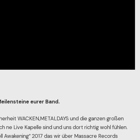
Meilensteine eurer Band.
Sicherheit WACKEN,METALDAYS und die ganzen großen
ach ne Live Kapelle sind und uns dort richtig wohl fühlen.
ll Awakening“ 2017 das wir über Massacre Records