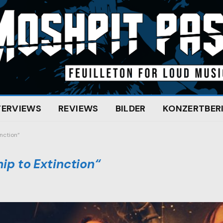
TERVIEWS
REVIEWS
BILDER
KONZERTBER
inction“
hip to Extinction“