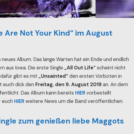
e Are Not Your Kind“ im August
n neues Album. Das lange Warten hat ein Ende und endlich
n aus Iowa. Die erste Single
„All Out Life“
scheint nicht
dafür gibt es mit
„Unsainted“
den ersten Vorboten in
ht euch dick den
Freitag, den 9. August 2019
an. An dem
entlicht. Das Album kann bereits
HIER
vorbestellt
r euch
HIER
weitere News um die Band veröffentlichen.
single zum genießen liebe Maggots