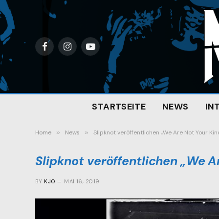
Facebook
Instagram
YouTube
STARTSEITE
NEWS
IN
Home
»
News
»
Slipknot veröffentlichen „We Are Not Your Ki
Slipknot veröffentlichen „We A
BY
KJO
MAI 16, 2019