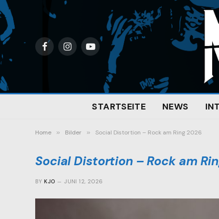
Facebook
Instagram
YouTube
STARTSEITE
NEWS
IN
Home
»
Bilder
»
Social Distortion – Rock am Ring 2026
Social Distortion – Rock am Ri
BY
KJO
JUNI 12, 2026