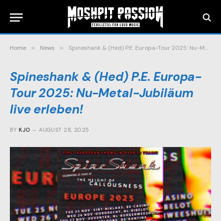
Home
»
News
»
Spineshank & (Hed) P.E. Europa-Tour 2025: Nu-Metal-Jubiläum live erleben!
Spineshank & (Hed) P.E. Europa-
Tour 2025: Nu-Metal-Jubiläum
live erleben!
BY
KJO
AUGUST 28, 2025