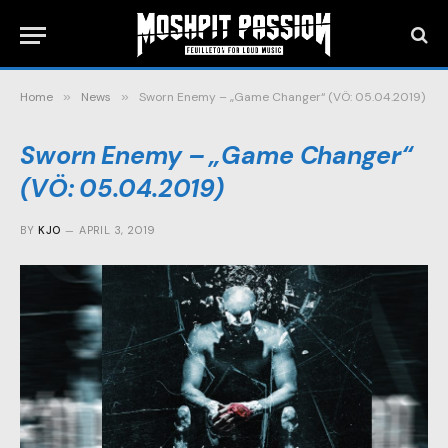
Home
»
News
»
Sworn Enemy – „Game Changer“ (VÖ: 05.04.2019)
Sworn Enemy – „Game Changer“
(VÖ: 05.04.2019)
BY
KJO
APRIL 3, 2019