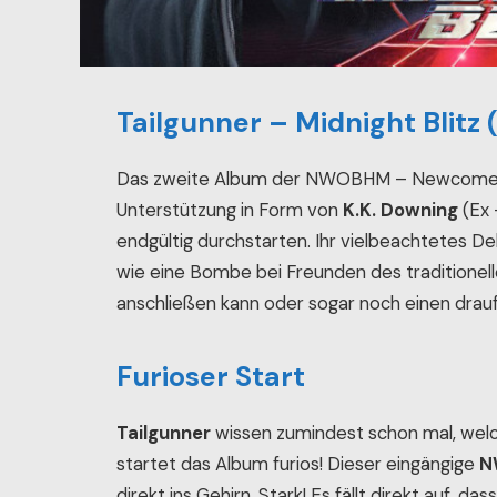
Tailgunner – Midnight Blitz
Das zweite Album der NWOBHM – Newcomer au
Unterstützung in Form von
K.K. Downing
(Ex 
endgültig durchstarten. Ihr vielbeachtetes 
wie eine Bombe bei Freunden des traditionel
anschließen kann oder sogar noch einen draufs
Furioser Start
Tailgunner
wissen zumindest schon mal, wel
startet das Album furios! Dieser eingängige
N
direkt ins Gehirn. Stark! Es fällt direkt auf, d