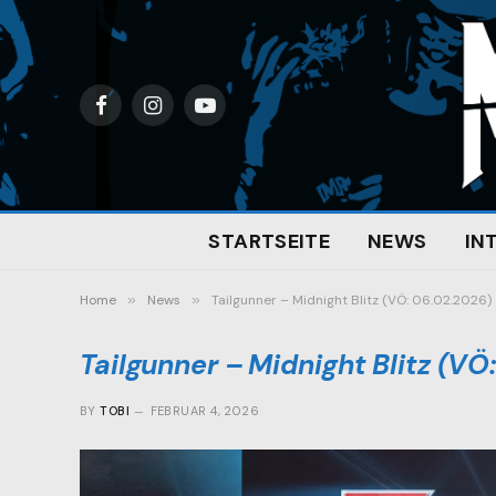
Facebook
Instagram
YouTube
STARTSEITE
NEWS
IN
Home
»
News
»
Tailgunner – Midnight Blitz (VÖ: 06.02.2026)
Tailgunner – Midnight Blitz (VÖ
BY
TOBI
FEBRUAR 4, 2026