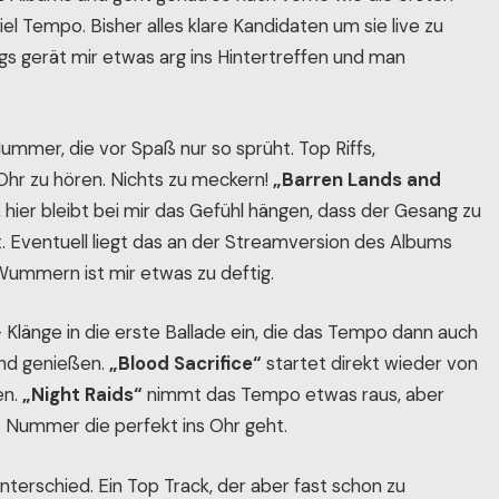
l Tempo. Bisher alles klare Kandidaten um sie live zu
gs gerät mir etwas arg ins Hintertreffen und man
Nummer, die vor Spaß nur so sprüht. Top Riffs,
Ohr zu hören. Nichts zu meckern!
„Barren Lands and
hier bleibt bei mir das Gefühl hängen, dass der Gesang zu
. Eventuell liegt das an der Streamversion des Albums
Wummern ist mir etwas zu deftig.
– Klänge in die erste Ballade ein, die das Tempo dann auch
und genießen.
„Blood Sacrifice“
startet direkt wieder von
en.
„Night Raids“
nimmt das Tempo etwas raus, aber
de Nummer die perfekt ins Ohr geht.
terschied. Ein Top Track, der aber fast schon zu