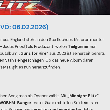
 (VÖ: 06.02.2026)
s England steht in den Startlöchern. Mit prominenter
– Judas Priest) als Produzent, wollen
Tailgunner
nun
Debutalbum
„Guns for Hire“
aus 2023 ist seinerzeit bereits
len Stahls eingeschlagen. Ob das neue Album daran
etzt, gilt es nun herauszufinden.
chen Song man als Opener wählt. Mit
„Midnight Blitz“
WOBHM-Banger
erster Güte mit tollen Soli fräst sich
ass das Songwriting
gereifter und geordneter
daher