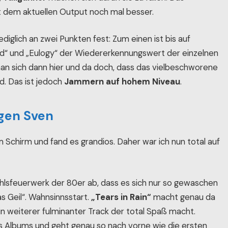
t dem aktuellen Output noch mal besser.
diglich an zwei Punkten fest: Zum einen ist bis auf
Red“ und „Eulogy“ der Wiedererkennungswert der einzelnen
n sich dann hier und da doch, dass das vielbeschworene
d. Das ist jedoch
Jammern auf hohem Niveau
.
gen Sven
 Schirm und fand es grandios. Daher war ich nun total auf
fühlsfeuerwerk der 80er ab, dass es sich nur so gewaschen
as Geil“. Wahnsinnsstart.
„Tears in Rain“
macht genau da
in weiterer fulminanter Track der total Spaß macht.
des Albums und geht genau so nach vorne wie die ersten