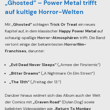
„Ghosted“ – Power Metal trifft
auf kultige Horror-Welten
Mit „
Ghosted“
schlagen
Trick Or Treat
ein neues
Kapitel auf, in dem klassischer
Happy Power Metal
auf
schaurig-spaßige
Horror-Atmosphären
trifft. Die Band
vertont einige der bekanntesten
Horrorfilm-
Franchises
, darunter:
„Evil Dead Never Sleeps“
(„Armee der Finsternis“)
„Bitter Dreams“
(„A Nightmare On Elm Street“)
„The 13th“
(„Freitag der 13.“)
Darüber hinaus widmet sich das Album auch der Welt
der Comics mit
„Craven Road“
(Dylan Dog) sowie
beliebten Videospielen wie
„Return To Monkey