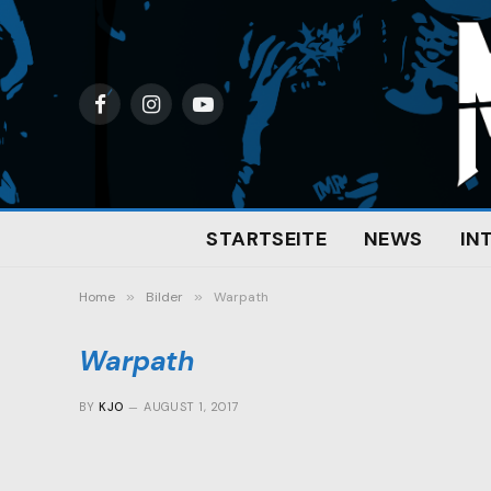
Facebook
Instagram
YouTube
STARTSEITE
NEWS
IN
Home
»
Bilder
»
Warpath
Warpath
BY
KJO
AUGUST 1, 2017