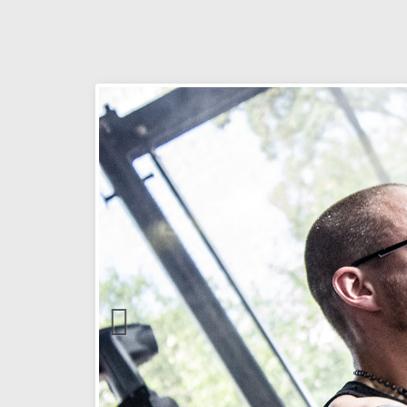
Nord_Open_Air_2018_Warpath_Orchestra_Moshp