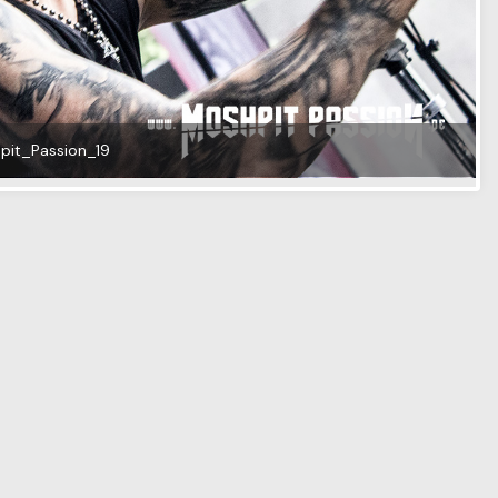
Facebook
Twitter
Email
W
Facebook
Instagram
YouTube
IMPRESSUM
DATENSCHUTZ
AGB
© 2026 Moshpit Passion